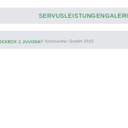
SERVUS
LEISTUNGEN
GALER
© Schmiedler GmbH 2025
OCKBOX
&
JUVONA