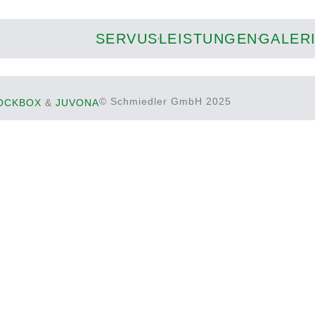
SERVUS
LEISTUNGEN
GALER
© Schmiedler GmbH 2025
OCKBOX
&
JUVONA