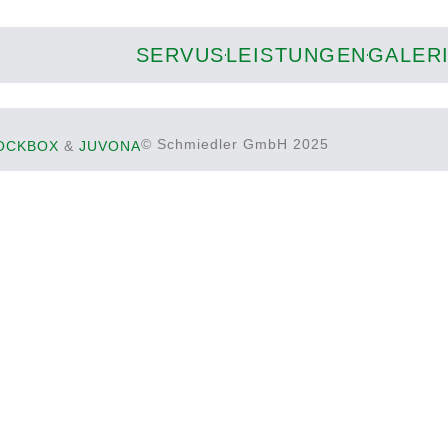
SERVUS
LEISTUNGEN
GALER
© Schmiedler GmbH 2025
OCKBOX
&
JUVONA